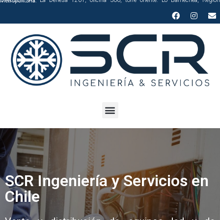
Dirección: Av. La Dehesa 1201, oficina 306, torre oriente. Lo Barnechea, Región Metropolitana.
SCR Ingeniería y Servicios en
Chile