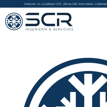
Dirección: Av. La Dehesa 1201, oficina 306, torre oriente. Lo Barne